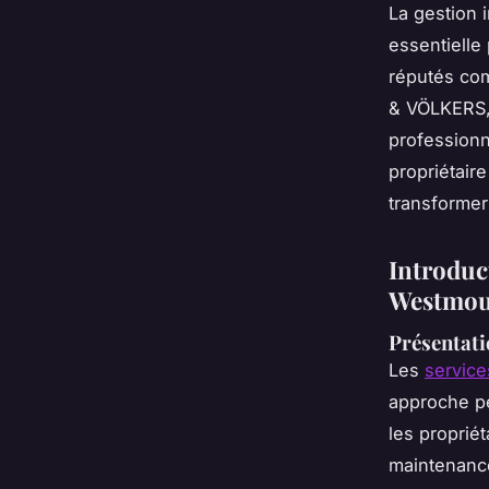
La gestion 
essentielle
réputés com
& VÖLKERS, 
professionn
propriétair
transformer
Introduc
Westmou
Présentati
Les
service
approche pe
les propriét
maintenance