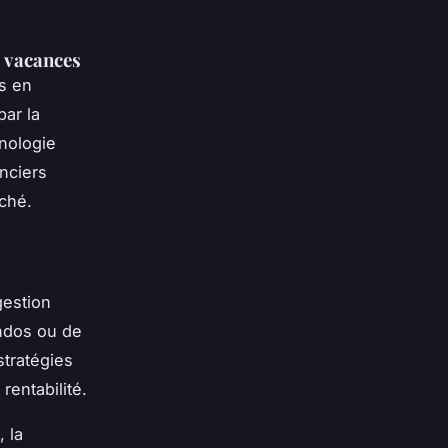
s vacances
es en
par la
nologie
anciers
ché.
gestion
ondos ou de
stratégies
rentabilité.
, la