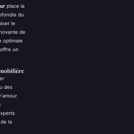
ur
place la
ofondie du
iser le
innovante de
e optimale
offre un
mmobilière
er
çu des
D'amour
s
experts
de la