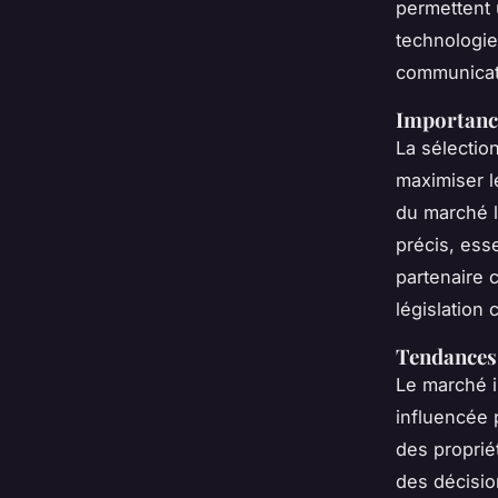
permettent 
technologie
communicati
Importance
La sélectio
maximiser l
du marché l
précis, ess
partenaire 
législation
Tendances
Le marché i
influencée 
des proprié
des décisio