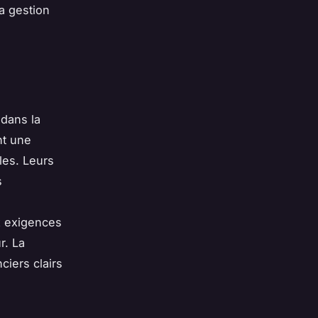
a gestion
 dans la
nt une
les. Leurs
s
x exigences
r. La
ciers clairs