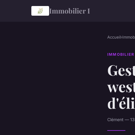
Immobilier I
Accueil
›
Immobi
IMMOBILIER
Ges
west
d'él
Clément — 13 