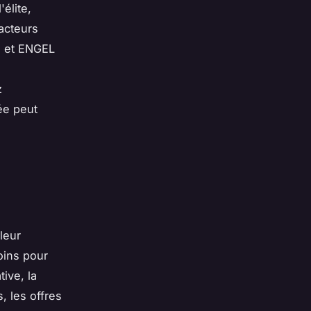
élite,
'acteurs
, et ENGEL
z
ée peut
leur
oins pour
tive, la
, les offres