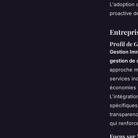
L'adoption 
proactive de
Entrepri
Profil de 
Gestion Im
gestion de
approche mo
services in
économies p
L'intégrati
spécifiques
transparenc
qui renforce
Focus sur 