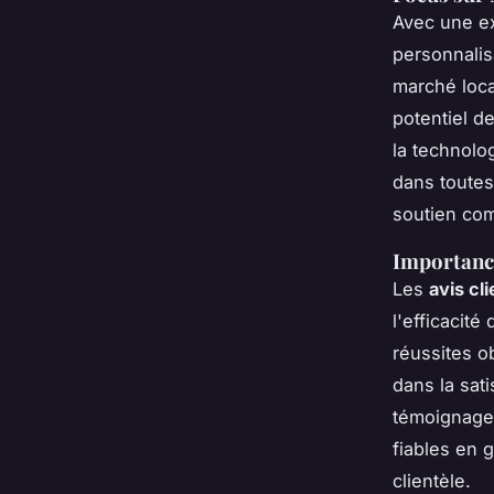
Avec une ex
personnalis
marché loca
potentiel d
la technolog
dans toutes
soutien com
Importance
Les
avis cl
l'efficacit
réussites o
dans la sati
témoignages
fiables en 
clientèle.