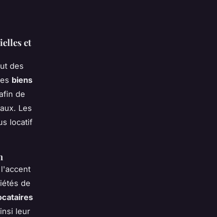
elles et
lut des
 les
biens
afin de
aux. Les
s locatif
n
 l'accent
iétés de
ocataires
nsi leur