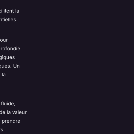
litent la
tielles.
pour
profondie
égiques
iques. Un
 la
fluide,
de la valeur
r prendre
s.