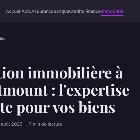
Accueil
Actu
Assurance
Banque
Credits
Finance
Immobilier
lier
tion immobilière à
mount : l'expertise
ite pour vos biens
août 2025 — 7 min de lecture