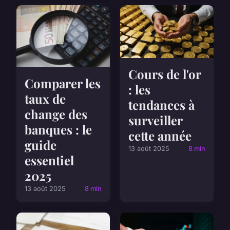
Cours de l'or
Comparer les
: les
taux de
tendances à
change des
surveiller
banques : le
cette année
guide
13 août 2025
8 min
essentiel
2025
13 août 2025
8 min