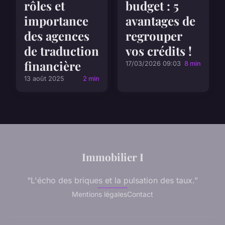
budget : 5
rôles et
avantages de
importance
regrouper
des agences
vos crédits !
de traduction
financière
17/03/2026 09:03
8 min
13 août 2025
2 min
Immobilier I
“L'écho des briques et la pulsation des taux.”
Mentions légales
Contact