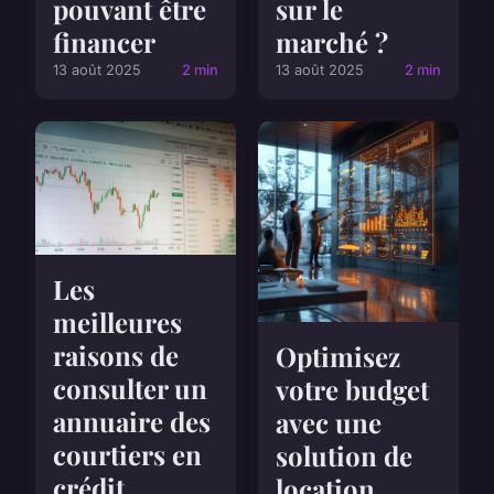
pouvant être
sur le
financer
marché ?
13 août 2025
2 min
13 août 2025
2 min
Les
meilleures
raisons de
Optimisez
consulter un
votre budget
annuaire des
avec une
courtiers en
solution de
crédit
location