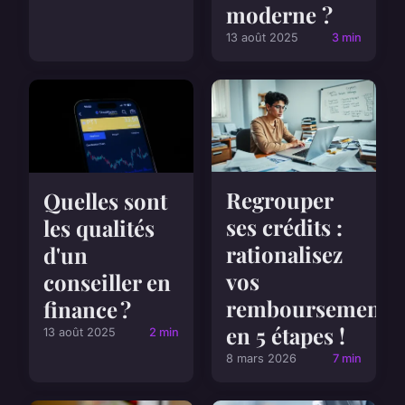
moderne ?
13 août 2025
3 min
Regrouper
Quelles sont
ses crédits :
les qualités
rationalisez
d'un
vos
conseiller en
remboursements
finance ?
en 5 étapes !
13 août 2025
2 min
8 mars 2026
7 min