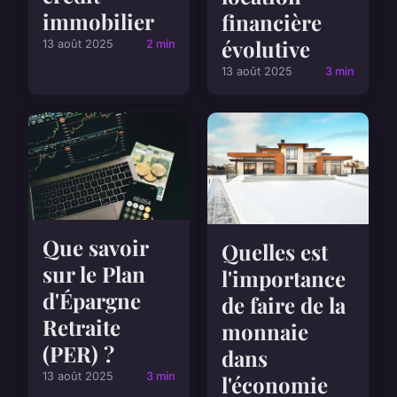
immobilier
financière
évolutive
13 août 2025
2 min
13 août 2025
3 min
Que savoir
Quelles est
sur le Plan
l'importance
d'Épargne
de faire de la
Retraite
monnaie
(PER) ?
dans
13 août 2025
3 min
l'économie